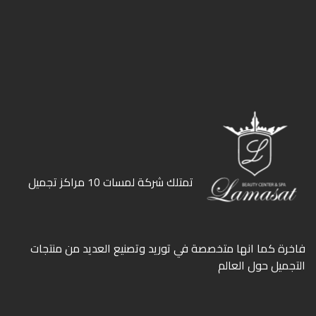
ﺗﻤﺘﻠﻚ ﺷﺮﻛﺔ ﻟﻤﺴﺎت 10 ﻣﺮاﻛﺰ ﺗﺠﻤﻴﻞ
ﻓﺎﺧﺮة كما انها ﻣﺘﺨﺼﺼﺔ ﻓﻲ ﺗﻮرﻳﺪ وﺗﺼﻨﻴﻊ اﻟﻌﺪﻳﺪ ﻣﻦ ﻣﻨﺘﺠﺎت
اﻟﺘﺠﻤﻴﻞ ﺣﻮل اﻟﻌﺎﻟﻢ