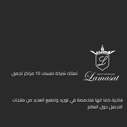
ﺗﻤﺘﻠﻚ ﺷﺮﻛﺔ ﻟﻤﺴﺎت 10 ﻣﺮاﻛﺰ ﺗﺠﻤﻴﻞ
ﻓﺎﺧﺮة كما انها ﻣﺘﺨﺼﺼﺔ ﻓﻲ ﺗﻮرﻳﺪ وﺗﺼﻨﻴﻊ اﻟﻌﺪﻳﺪ ﻣﻦ ﻣﻨﺘﺠﺎت
اﻟﺘﺠﻤﻴﻞ ﺣﻮل اﻟﻌﺎﻟﻢ