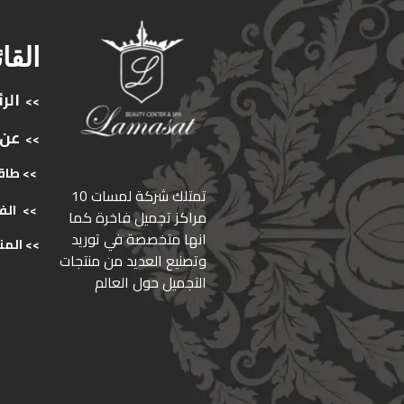
القا
الر
>>
عن
>>
>> طاق
ﺗﻤﺘﻠﻚ ﺷﺮﻛﺔ ﻟﻤﺴﺎت 10
>>
الف
ﻣﺮاﻛﺰ ﺗﺠﻤﻴﻞ ﻓﺎﺧﺮة كما
انها ﻣﺘﺨﺼﺼﺔ ﻓﻲ ﺗﻮرﻳﺪ
>>
المن
وﺗﺼﻨﻴﻊ اﻟﻌﺪﻳﺪ ﻣﻦ ﻣﻨﺘﺠﺎت
اﻟﺘﺠﻤﻴﻞ ﺣﻮل اﻟﻌﺎﻟﻢ