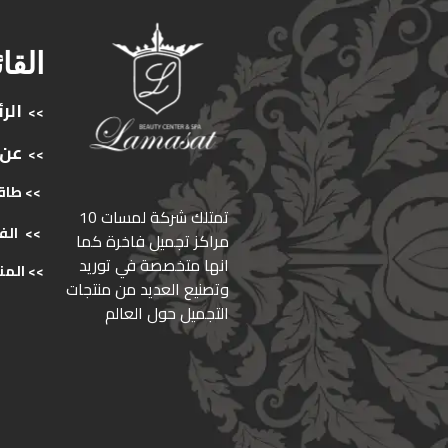
القا
الر
>>
عن
>>
>> طاق
ﺗﻤﺘﻠﻚ ﺷﺮﻛﺔ ﻟﻤﺴﺎت 10
>>
الف
ﻣﺮاﻛﺰ ﺗﺠﻤﻴﻞ ﻓﺎﺧﺮة كما
انها ﻣﺘﺨﺼﺼﺔ ﻓﻲ ﺗﻮرﻳﺪ
>>
المن
وﺗﺼﻨﻴﻊ اﻟﻌﺪﻳﺪ ﻣﻦ ﻣﻨﺘﺠﺎت
اﻟﺘﺠﻤﻴﻞ ﺣﻮل اﻟﻌﺎﻟﻢ