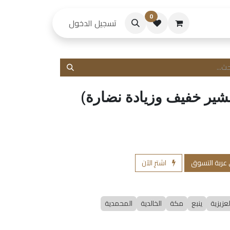
0
حكام
تسجيل الدخول
قشير خفيف وزيادة نضارة)
 عربة التسوق
اشترِ الآن
لعزيزية
ينبع
مكة
الخالدية
المحمدية