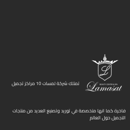
ﺗﻤﺘﻠﻚ ﺷﺮﻛﺔ ﻟﻤﺴﺎت 10 ﻣﺮاﻛﺰ ﺗﺠﻤﻴﻞ
ﻓﺎﺧﺮة كما انها ﻣﺘﺨﺼﺼﺔ ﻓﻲ ﺗﻮرﻳﺪ وﺗﺼﻨﻴﻊ اﻟﻌﺪﻳﺪ ﻣﻦ ﻣﻨﺘﺠﺎت
اﻟﺘﺠﻤﻴﻞ ﺣﻮل اﻟﻌﺎﻟﻢ