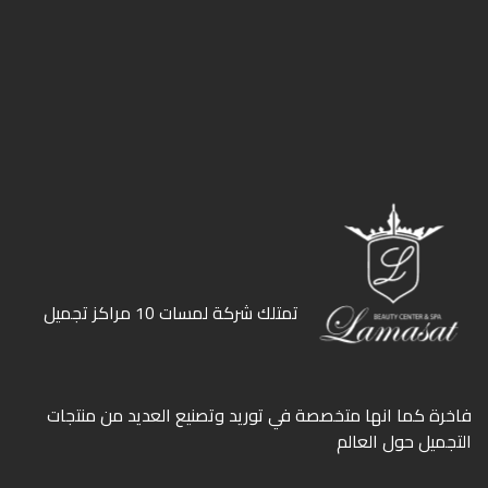
ﺗﻤﺘﻠﻚ ﺷﺮﻛﺔ ﻟﻤﺴﺎت 10 ﻣﺮاﻛﺰ ﺗﺠﻤﻴﻞ
ﻓﺎﺧﺮة كما انها ﻣﺘﺨﺼﺼﺔ ﻓﻲ ﺗﻮرﻳﺪ وﺗﺼﻨﻴﻊ اﻟﻌﺪﻳﺪ ﻣﻦ ﻣﻨﺘﺠﺎت
اﻟﺘﺠﻤﻴﻞ ﺣﻮل اﻟﻌﺎﻟﻢ