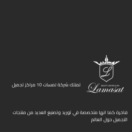
ﺗﻤﺘﻠﻚ ﺷﺮﻛﺔ ﻟﻤﺴﺎت 10 ﻣﺮاﻛﺰ ﺗﺠﻤﻴﻞ
ﻓﺎﺧﺮة كما انها ﻣﺘﺨﺼﺼﺔ ﻓﻲ ﺗﻮرﻳﺪ وﺗﺼﻨﻴﻊ اﻟﻌﺪﻳﺪ ﻣﻦ ﻣﻨﺘﺠﺎت
اﻟﺘﺠﻤﻴﻞ ﺣﻮل اﻟﻌﺎﻟﻢ