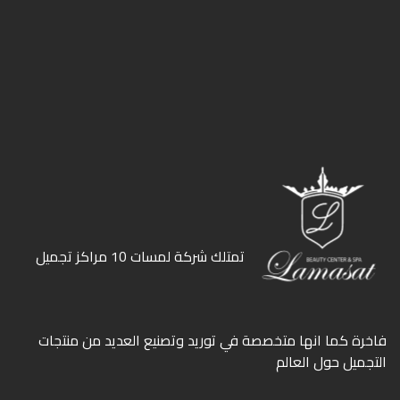
ﺗﻤﺘﻠﻚ ﺷﺮﻛﺔ ﻟﻤﺴﺎت 10 ﻣﺮاﻛﺰ ﺗﺠﻤﻴﻞ
ﻓﺎﺧﺮة كما انها ﻣﺘﺨﺼﺼﺔ ﻓﻲ ﺗﻮرﻳﺪ وﺗﺼﻨﻴﻊ اﻟﻌﺪﻳﺪ ﻣﻦ ﻣﻨﺘﺠﺎت
اﻟﺘﺠﻤﻴﻞ ﺣﻮل اﻟﻌﺎﻟﻢ