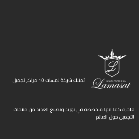
ﺗﻤﺘﻠﻚ ﺷﺮﻛﺔ ﻟﻤﺴﺎت 10 ﻣﺮاﻛﺰ ﺗﺠﻤﻴﻞ
ﻓﺎﺧﺮة كما انها ﻣﺘﺨﺼﺼﺔ ﻓﻲ ﺗﻮرﻳﺪ وﺗﺼﻨﻴﻊ اﻟﻌﺪﻳﺪ ﻣﻦ ﻣﻨﺘﺠﺎت
اﻟﺘﺠﻤﻴﻞ ﺣﻮل اﻟﻌﺎﻟﻢ