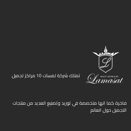
ﺗﻤﺘﻠﻚ ﺷﺮﻛﺔ ﻟﻤﺴﺎت 10 ﻣﺮاﻛﺰ ﺗﺠﻤﻴﻞ
ﻓﺎﺧﺮة كما انها ﻣﺘﺨﺼﺼﺔ ﻓﻲ ﺗﻮرﻳﺪ وﺗﺼﻨﻴﻊ اﻟﻌﺪﻳﺪ ﻣﻦ ﻣﻨﺘﺠﺎت
اﻟﺘﺠﻤﻴﻞ ﺣﻮل اﻟﻌﺎﻟﻢ