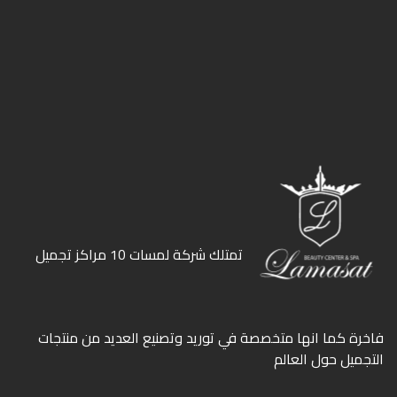
ﺗﻤﺘﻠﻚ ﺷﺮﻛﺔ ﻟﻤﺴﺎت 10 ﻣﺮاﻛﺰ ﺗﺠﻤﻴﻞ
ﻓﺎﺧﺮة كما انها ﻣﺘﺨﺼﺼﺔ ﻓﻲ ﺗﻮرﻳﺪ وﺗﺼﻨﻴﻊ اﻟﻌﺪﻳﺪ ﻣﻦ ﻣﻨﺘﺠﺎت
اﻟﺘﺠﻤﻴﻞ ﺣﻮل اﻟﻌﺎﻟﻢ