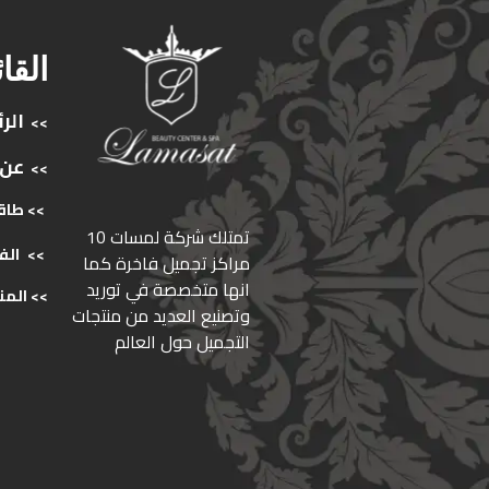
القا
الر
>>
عن
>>
>> طاق
ﺗﻤﺘﻠﻚ ﺷﺮﻛﺔ ﻟﻤﺴﺎت 10
>>
الف
ﻣﺮاﻛﺰ ﺗﺠﻤﻴﻞ ﻓﺎﺧﺮة كما
انها ﻣﺘﺨﺼﺼﺔ ﻓﻲ ﺗﻮرﻳﺪ
>>
المن
وﺗﺼﻨﻴﻊ اﻟﻌﺪﻳﺪ ﻣﻦ ﻣﻨﺘﺠﺎت
اﻟﺘﺠﻤﻴﻞ ﺣﻮل اﻟﻌﺎﻟﻢ