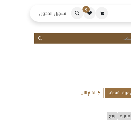
0
حكام
تسجيل الدخول
 عربة التسوق
اشترِ الآن
لعزيزية
ينبع