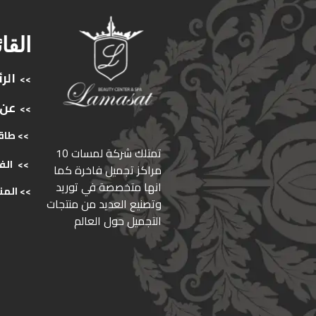
القا
الر
>>
عن
>>
>> طاق
ﺗﻤﺘﻠﻚ ﺷﺮﻛﺔ ﻟﻤﺴﺎت 10
>>
الف
ﻣﺮاﻛﺰ ﺗﺠﻤﻴﻞ ﻓﺎﺧﺮة كما
انها ﻣﺘﺨﺼﺼﺔ ﻓﻲ ﺗﻮرﻳﺪ
>>
المن
وﺗﺼﻨﻴﻊ اﻟﻌﺪﻳﺪ ﻣﻦ ﻣﻨﺘﺠﺎت
اﻟﺘﺠﻤﻴﻞ ﺣﻮل اﻟﻌﺎﻟﻢ