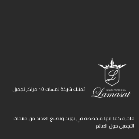
ﺗﻤﺘﻠﻚ ﺷﺮﻛﺔ ﻟﻤﺴﺎت 10 ﻣﺮاﻛﺰ ﺗﺠﻤﻴﻞ
ﻓﺎﺧﺮة كما انها ﻣﺘﺨﺼﺼﺔ ﻓﻲ ﺗﻮرﻳﺪ وﺗﺼﻨﻴﻊ اﻟﻌﺪﻳﺪ ﻣﻦ ﻣﻨﺘﺠﺎت
اﻟﺘﺠﻤﻴﻞ ﺣﻮل اﻟﻌﺎﻟﻢ