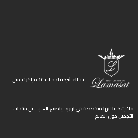
ﺗﻤﺘﻠﻚ ﺷﺮﻛﺔ ﻟﻤﺴﺎت 10 ﻣﺮاﻛﺰ ﺗﺠﻤﻴﻞ
ﻓﺎﺧﺮة كما انها ﻣﺘﺨﺼﺼﺔ ﻓﻲ ﺗﻮرﻳﺪ وﺗﺼﻨﻴﻊ اﻟﻌﺪﻳﺪ ﻣﻦ ﻣﻨﺘﺠﺎت
اﻟﺘﺠﻤﻴﻞ ﺣﻮل اﻟﻌﺎﻟﻢ