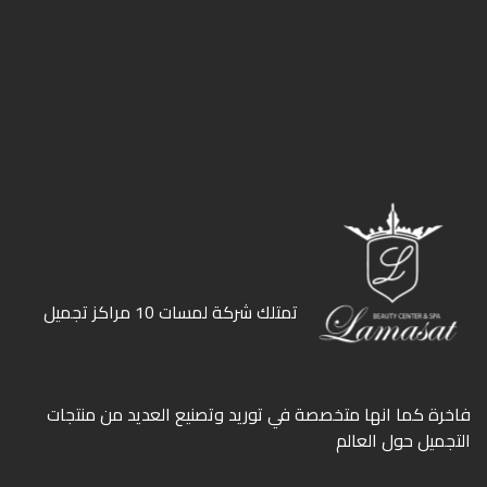
ﺗﻤﺘﻠﻚ ﺷﺮﻛﺔ ﻟﻤﺴﺎت 10 ﻣﺮاﻛﺰ ﺗﺠﻤﻴﻞ
ﻓﺎﺧﺮة كما انها ﻣﺘﺨﺼﺼﺔ ﻓﻲ ﺗﻮرﻳﺪ وﺗﺼﻨﻴﻊ اﻟﻌﺪﻳﺪ ﻣﻦ ﻣﻨﺘﺠﺎت
اﻟﺘﺠﻤﻴﻞ ﺣﻮل اﻟﻌﺎﻟﻢ