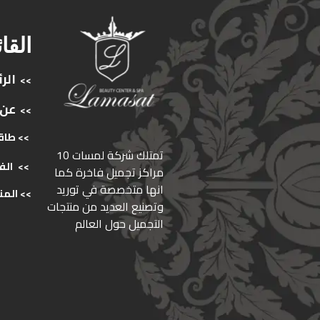
القا
الر
>>
عن
>>
>> طاق
ﺗﻤﺘﻠﻚ ﺷﺮﻛﺔ ﻟﻤﺴﺎت 10
>>
الف
ﻣﺮاﻛﺰ ﺗﺠﻤﻴﻞ ﻓﺎﺧﺮة كما
انها ﻣﺘﺨﺼﺼﺔ ﻓﻲ ﺗﻮرﻳﺪ
>>
المن
وﺗﺼﻨﻴﻊ اﻟﻌﺪﻳﺪ ﻣﻦ ﻣﻨﺘﺠﺎت
اﻟﺘﺠﻤﻴﻞ ﺣﻮل اﻟﻌﺎﻟﻢ