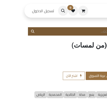
0
حكام
تسجيل الدخول
(من لمسات)
 عربة التسوق
اشترِ الآن
لعزيزية
ينبع
مكة
الخالدية
المحمدية
الرياض