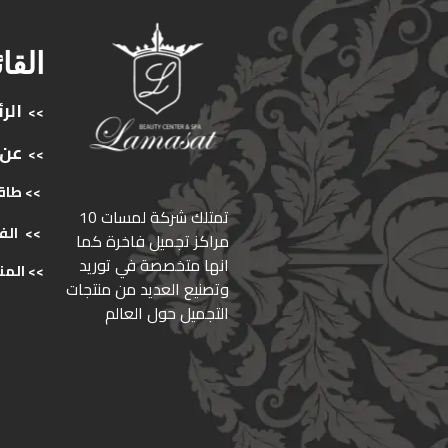
القا
الر
>>
عن
>>
>> طاق
ﺗﻤﺘﻠﻚ ﺷﺮﻛﺔ ﻟﻤﺴﺎت 10
>>
الف
ﻣﺮاﻛﺰ ﺗﺠﻤﻴﻞ ﻓﺎﺧﺮة كما
انها ﻣﺘﺨﺼﺼﺔ ﻓﻲ ﺗﻮرﻳﺪ
>>
المن
وﺗﺼﻨﻴﻊ اﻟﻌﺪﻳﺪ ﻣﻦ ﻣﻨﺘﺠﺎت
اﻟﺘﺠﻤﻴﻞ ﺣﻮل اﻟﻌﺎﻟﻢ