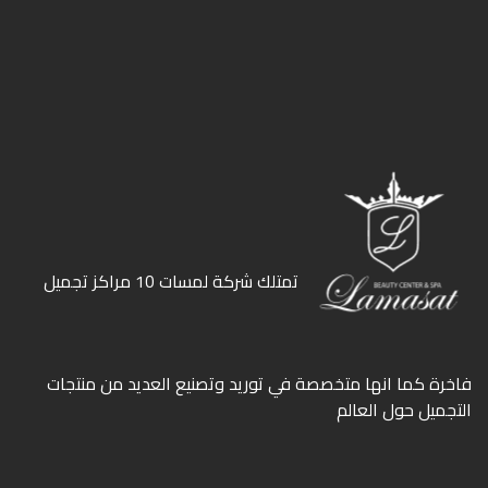
ﺗﻤﺘﻠﻚ ﺷﺮﻛﺔ ﻟﻤﺴﺎت 10 ﻣﺮاﻛﺰ ﺗﺠﻤﻴﻞ
ﻓﺎﺧﺮة كما انها ﻣﺘﺨﺼﺼﺔ ﻓﻲ ﺗﻮرﻳﺪ وﺗﺼﻨﻴﻊ اﻟﻌﺪﻳﺪ ﻣﻦ ﻣﻨﺘﺠﺎت
اﻟﺘﺠﻤﻴﻞ ﺣﻮل اﻟﻌﺎﻟﻢ