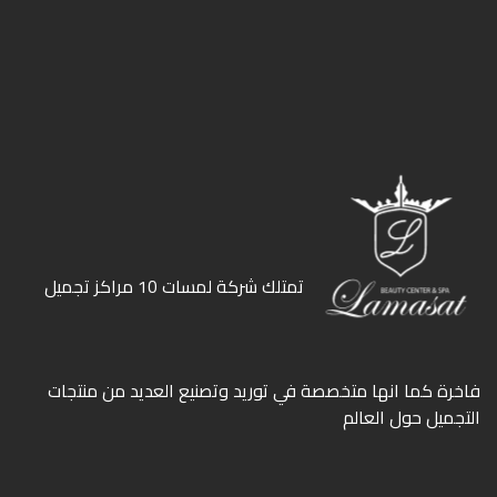
ﺗﻤﺘﻠﻚ ﺷﺮﻛﺔ ﻟﻤﺴﺎت 10 ﻣﺮاﻛﺰ ﺗﺠﻤﻴﻞ
ﻓﺎﺧﺮة كما انها ﻣﺘﺨﺼﺼﺔ ﻓﻲ ﺗﻮرﻳﺪ وﺗﺼﻨﻴﻊ اﻟﻌﺪﻳﺪ ﻣﻦ ﻣﻨﺘﺠﺎت
اﻟﺘﺠﻤﻴﻞ ﺣﻮل اﻟﻌﺎﻟﻢ