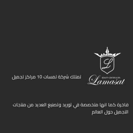
ﺗﻤﺘﻠﻚ ﺷﺮﻛﺔ ﻟﻤﺴﺎت 10 ﻣﺮاﻛﺰ ﺗﺠﻤﻴﻞ
ﻓﺎﺧﺮة كما انها ﻣﺘﺨﺼﺼﺔ ﻓﻲ ﺗﻮرﻳﺪ وﺗﺼﻨﻴﻊ اﻟﻌﺪﻳﺪ ﻣﻦ ﻣﻨﺘﺠﺎت
اﻟﺘﺠﻤﻴﻞ ﺣﻮل اﻟﻌﺎﻟﻢ