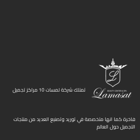
ﺗﻤﺘﻠﻚ ﺷﺮﻛﺔ ﻟﻤﺴﺎت 10 ﻣﺮاﻛﺰ ﺗﺠﻤﻴﻞ
ﻓﺎﺧﺮة كما انها ﻣﺘﺨﺼﺼﺔ ﻓﻲ ﺗﻮرﻳﺪ وﺗﺼﻨﻴﻊ اﻟﻌﺪﻳﺪ ﻣﻦ ﻣﻨﺘﺠﺎت
اﻟﺘﺠﻤﻴﻞ ﺣﻮل اﻟﻌﺎﻟﻢ