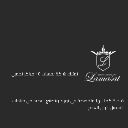
ﺗﻤﺘﻠﻚ ﺷﺮﻛﺔ ﻟﻤﺴﺎت 10 ﻣﺮاﻛﺰ ﺗﺠﻤﻴﻞ
ﻓﺎﺧﺮة كما انها ﻣﺘﺨﺼﺼﺔ ﻓﻲ ﺗﻮرﻳﺪ وﺗﺼﻨﻴﻊ اﻟﻌﺪﻳﺪ ﻣﻦ ﻣﻨﺘﺠﺎت
اﻟﺘﺠﻤﻴﻞ ﺣﻮل اﻟﻌﺎﻟﻢ