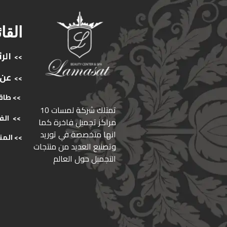
القا
الر
>>
عن
>>
>> طاق
ﺗﻤﺘﻠﻚ ﺷﺮﻛﺔ ﻟﻤﺴﺎت 10
>>
الف
ﻣﺮاﻛﺰ ﺗﺠﻤﻴﻞ ﻓﺎﺧﺮة كما
انها ﻣﺘﺨﺼﺼﺔ ﻓﻲ ﺗﻮرﻳﺪ
>>
المن
وﺗﺼﻨﻴﻊ اﻟﻌﺪﻳﺪ ﻣﻦ ﻣﻨﺘﺠﺎت
اﻟﺘﺠﻤﻴﻞ ﺣﻮل اﻟﻌﺎﻟﻢ