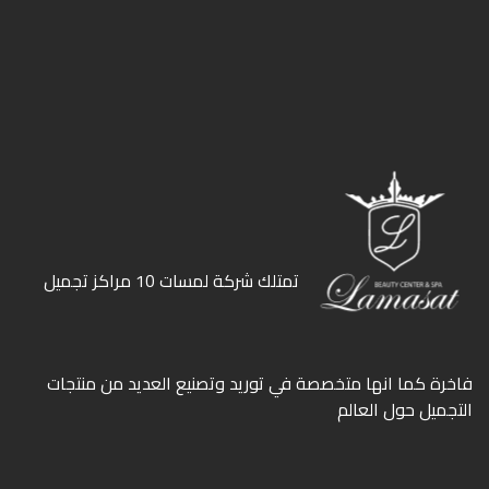
ﺗﻤﺘﻠﻚ ﺷﺮﻛﺔ ﻟﻤﺴﺎت 10 ﻣﺮاﻛﺰ ﺗﺠﻤﻴﻞ
ﻓﺎﺧﺮة كما انها ﻣﺘﺨﺼﺼﺔ ﻓﻲ ﺗﻮرﻳﺪ وﺗﺼﻨﻴﻊ اﻟﻌﺪﻳﺪ ﻣﻦ ﻣﻨﺘﺠﺎت
اﻟﺘﺠﻤﻴﻞ ﺣﻮل اﻟﻌﺎﻟﻢ